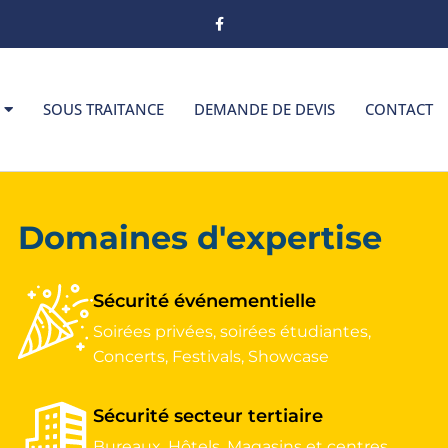
SOUS TRAITANCE
DEMANDE DE DEVIS
CONTACT
Domaines d'expertise
Sécurité événementielle
Soirées privées
,
soirées étudiantes,
Concerts
,
Festivals
,
Showcase
Sécurité secteur tertiaire
Bureaux
,
Hôtels
,
Magasins et centres