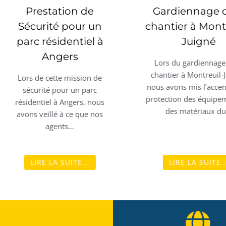
ion de
Gardiennage d'un
pour un
chantier à Montreuil-
entiel à
Juigné
S
rs
l
Lors du gardiennage d’un
chantier à Montreuil-Juigné,
mission de
nous avons mis l’accent sur la
r un parc
Po
protection des équipements et
ngers, nous
des matériaux du…
 ce que nos
s…
ITE...
LIRE LA SUITE...