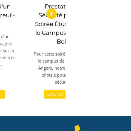
Prestation de
Gardiennage d'u
Sécurité pour une
site industriel à Sai
oirée Étudiante sur
Barthélémy d'Anj
e Campus de Belle-
Durant le gardiennage de 
Beille
site industriel à Saint
Barthélémy d’Anjou, notr
ur cette soirée étudiante sur
équipe de professionnels a 
le campus de Belle-Beille à
déployée pour assurer…
Angers, notre équipe a été
choisie pour assurer la
sécurité…
LIRE LA SUITE...
LIRE LA SUITE...