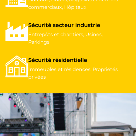
commerciaux
,
Hôpitaux
Sécurité secteur industrie
Entrepôts et chantiers
,
Usines
,
Parkings
Sécurité résidentielle
Immeubles et résidences
,
Propriétés
privées