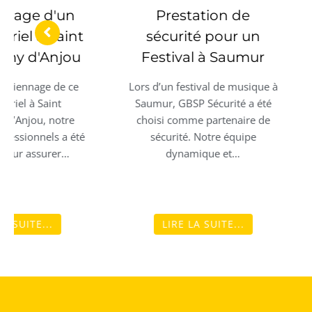
Prestation de
Prestat
sécurité pour un
Sécurité 
Festival à Saumur
parc résid
Ange
Lors d’un festival de musique à
Saumur, GBSP Sécurité a été
Lors de cette 
choisi comme partenaire de
sécurité pou
sécurité. Notre équipe
résidentiel à A
dynamique et…
avons veillé à
agent
LIRE LA SUITE...
LIRE LA SU