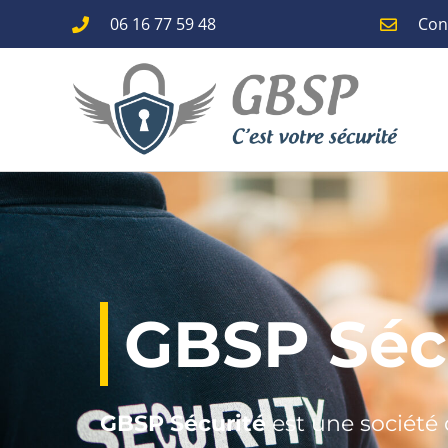
06 16 77 59 48
Con
GBSP Séc
GBSP Sécurité
est une société 