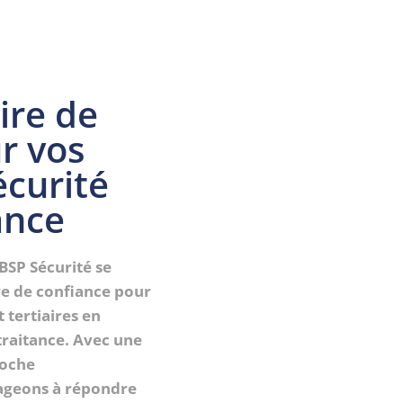
ire de
r vos
écurité
ance
GBSP Sécurité se
e de confiance pour
 tertiaires en
traitance. Avec une
roche
gageons à répondre