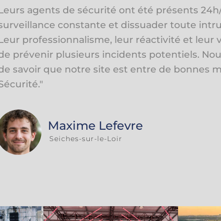
satisfaits de leur travail. Leur équipe a été très
gestion de la foule, le contrôle des accès et la
conflits. Leurs agents de sécurité ont agi avec
courtoisie envers les festivaliers, créant ains
conviviale et sécurisée. Grâce à GBSP Sécurité, 
déroulé sans encombre, et nous les remercions
travail. "
Sophie Lucet
Montreuil-Juigné