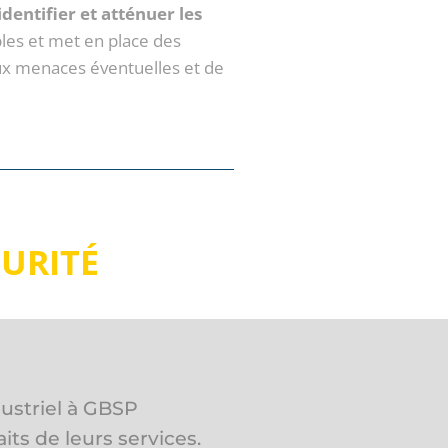
dentifier et atténuer les
bles et met en place des
ux menaces éventuelles et de
URITÉ
rité pour notre
" Nous avons fai
ons pas être plus
notre soirée étu