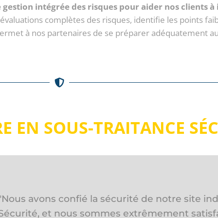
stion intégrée des risques pour aider nos clients à i
valuations complètes des risques, identifie les points fai
 permet à nos partenaires de se préparer adéquatement a
E EN SOUS-TRAITANCE SÉC
" GBSP Sécurité a été notre partenaire de sécu
festival de musique à Andard, et nous ne pouvi