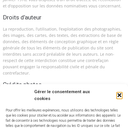
et d’opposition sur les données nominatives vous concernant.
Droits d’auteur
La reproduction, l’utilisation, l’exploitation des photographies,
des images, des cartes, des textes, des extractions de base de
données, des éléments de conception graphique et en règle
générale de tous les éléments de publication du site sont
interdites sans accord préalable de leurs auteurs. Le non-
respect de cette interdiction constitue une contrefaçon
pouvant engager la responsabilité civile et pénale du
contrefacteur.
Crédits photos
Gérer le consentement aux
Pixabay
cookies
Liens hypertextes
Pour offrir les meilleures expériences, nous utilisons des technologies telles
que les cookies pour stocker et/ou accéder aux informations des appareils. Le
La présence de liens hypertexte renvoyant vers d’autres sites
fait de consentir à ces technologies nous permettra de traiter des données
ne constitue pas une garantie sur la qualité de contenu et de
telles que le comportement de navigation ou les ID uniques sur ce site. Le fait