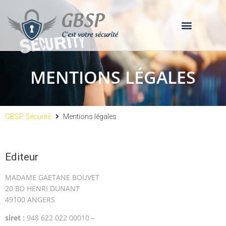
MENTIONS LÉGALES
GBSP Sécurité
Mentions légales
Editeur
MADAME GAETANE BOUVET
20 BD HENRI DUNANT
49100 ANGERS
siret :
948 622 022 00010 –